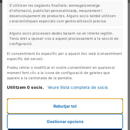
S'utilitzen les següents finalitats: emmagatzematge
d'informació, publicitat personalitzada, mesurament i
EL ROURE VELL: TIENDA DE
desenvolupament de productes. Alguns socis també utilitzen
característiques especials com geolocalització precisa.
MUEBLES DE ROBLE RÚSTICOS Y
Alguns socis processen dades basant-se en interès legítim.
ARTESANALES EN LA COSTA
Teniu dret a oposar-vos a aquest processament a la secció de
configuració.
BRAVA
El consentiment és específic per a aquest lloc web (consentiment
específic del servei).
Podeu retirar o modificar el vostre consentiment en qualsevol
En
El
Roure Vell
somos la tercera
moment fent clic a la icona de configuració de galetes que
generación del negocio familiar.
apareix a la cantonada de la pantalla.
Estamos situados en Castelló
Utilitzem 0 socis.
Veure llista completa de socis
d'Empúries (Costa Brava), desde donde
ofrecemos nuestros muebles
artesanales de madera de roble. Albert
Rebutjar tot
Ventós encabeza la empresa y la
fabricación de los muebles rústicos que
Gestionar opcions
nos caracterizan, ¡muebles artesanales