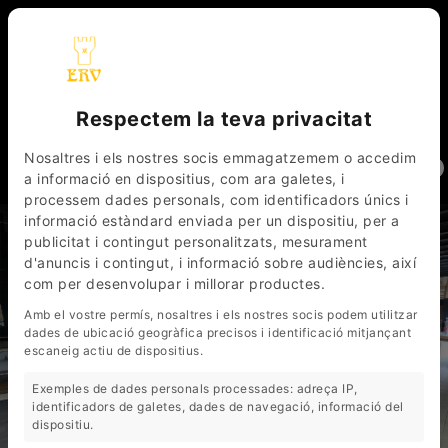
Respectem la teva privacitat
_
_
CAT
ESP
FRA
Nosaltres i els nostres socis emmagatzemem o accedim
0
a informació en dispositius, com ara galetes, i
processem dades personals, com identificadors únics i
informació estàndard enviada per un dispositiu, per a
publicitat i contingut personalitzats, mesurament
d'anuncis i contingut, i informació sobre audiències, així
com per desenvolupar i millorar productes.
Amb el vostre permís, nosaltres i els nostres socis podem utilitzar
dades de ubicació geogràfica precisos i identificació mitjançant
escaneig actiu de dispositius.
Exemples de dades personals processades: adreça IP,
identificadors de galetes, dades de navegació, informació del
dispositiu.