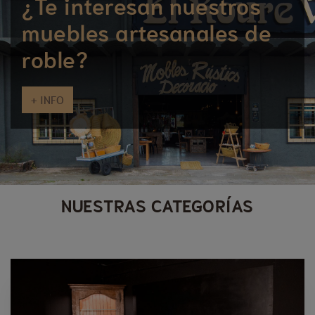
¿Te interesan nuestros
muebles artesanales de
roble?
+ INFO
NUESTRAS CATEGORÍAS