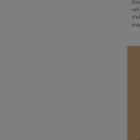
Des
ref
d'e
esp