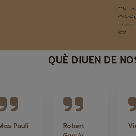
**Si e
d'abel
comerci
810.
QUÈ DIUEN DE N
Mas Pauli
Robert
Vi
García