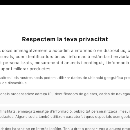
Respectem la teva privacitat
RÚSTICS
EL ROURE VELL
LA CASA MEXICANA
TREBALLS REALIT
es socis emmagatzemem o accedim a informació en dispositius, c
nals, com identificadors únics i informació estàndard enviada 
ut personalitzats, mesurament d'anuncis i contingut, i informaci
TRINES DE ROURE
upar i millorar productes.
(
2
Articles)
altres i els nostres socis podem utilitzar dades de ubicació geogràfica prec
 de dispositius.
ut
Venut
nals processades: adreça IP, identificadors de galetes, dades de navegac
s finalitats: emmagatzematge d'informació, publicitat personalitzada, mesu
uctes. Alguns socis també utilitzen característiques especials com geolo
dades basant-se en interès legítim. Teniu dret a oposar-vos a aquest pro