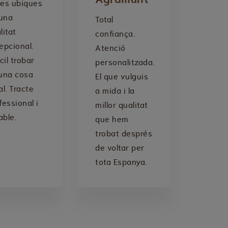
es ubiques
’una
Total
litat
confiança.
epcional.
Atenció
ícil trobar
personalitzada.
una cosa
El que vulguis
al. Tracte
a mida i la
fessional i
millor qualitat
ble.
que hem
trobat després
de voltar per
tota Espanya.