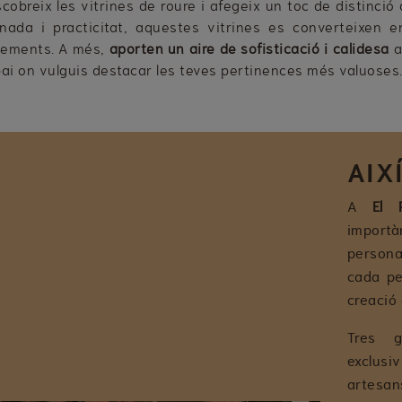
cobreix les vitrines de roure i afegeix un toc de distinció
inada i practicitat, aquestes vitrines es converteixen e
lements. A més,
aporten un aire de sofisticació i calidesa
a
ai on vulguis destacar les teves pertinences més valuoses
AIX
A
El 
importà
personal
cada peç
creació 
Tres g
exclusi
artesa