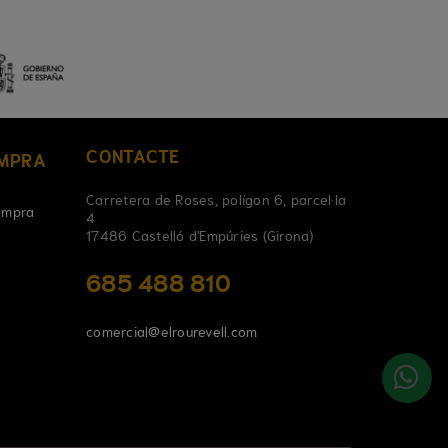
CONTACTE
OMPRA
Carretera de Roses, polígon 6, parcel·la
ompra
4
17486 Castelló d'Empúries (Girona)
685 488 810
comercial@elrourevell.com