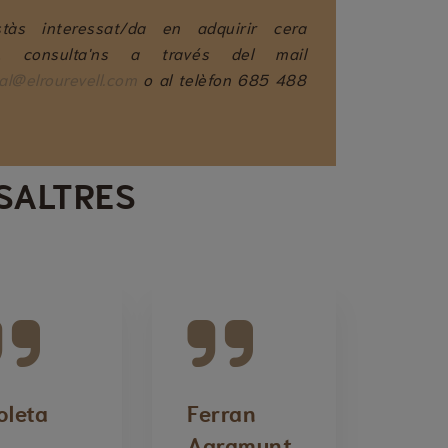
stàs interessat/da en adquirir cera
la, consulta'ns a través del mail
al@elrourevell.com
o al telèfon 685 488
OSALTRES
oleta
Ferran
Agramunt