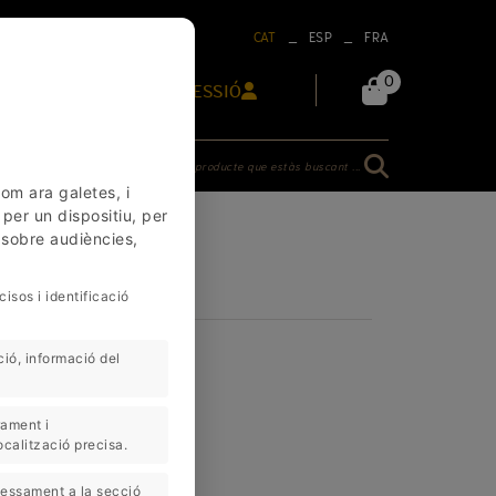
_
_
CAT
ESP
FRA
0
INICIAR SESSIÓ
ZATS
CONTACTE
Troba el producte que estàs buscant ...
om ara galetes, i
per un dispositiu, per
ó sobre audiències,
isos i identificació
ió, informació del
rament i
calització precisa.
cessament a la secció