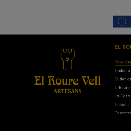
EL RO
Product
Taules a
Outlet d
El Roure 
La Casa
Treballs 
Contact