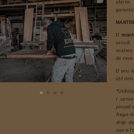
oferim
garanti
MANTEN
El
mant
senzill
vostres
de cera 
El seu ú
útil del
revious
ext
*Utilitz
i sense
pinzell 
frega-ho
drap de
cop a l’