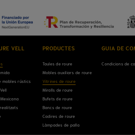
URE VELL
PRODUCTES
GUIA DE C
es
Taules de roure
Condicions de c
 mida
Mobles auxiliars de roure
e mobles rústics
Vitrines de roure
Vell
Miralls de roure
 Mexicana
Bufets de roure
realitzats
Bancs de roure
e
Cadires de roure
Làmpades de palla