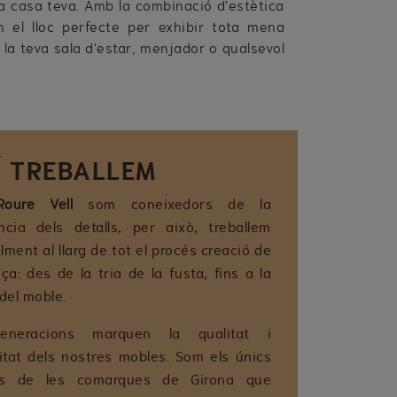
 a casa teva. Amb la combinació d'estètica
n el lloc perfecte per exhibir tota mena
 la teva sala d'estar, menjador o qualsevol
.
Í TREBALLEM
Roure Vell
som coneixedors de la
ncia dels detalls, per això, treballem
ment al llarg de tot el procés creació de
a: des de la tria de la fusta, fins a la
del moble.
eneracions marquen la qualitat i
vitat dels nostres mobles. Som els únics
ns de les comarques de Girona que