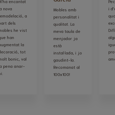
M'ha encantat
Pec
la nova
i d
Mobles amb
remodelació, a
qua
personalitat i
part dels
exc
qualitat. La
mobles he vist
Dif
meva taula de
que han
alg
menjador ja
augmentat la
igu
està
decoració, tot
pro
instal·lada, i jo
molt bonic, val
ama
gaudint-la.
la pena anar-
Recomanat al
i.
100x100!