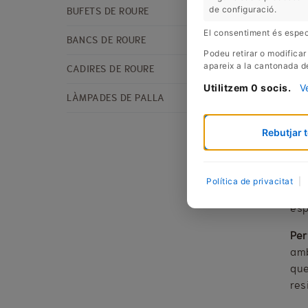
BUFETS DE ROURE
de configuració.
VI
El consentiment és especí
BANCS DE ROURE
Podeu retirar o modificar
CADIRES DE ROURE
apareix a la cantonada de
Utilitzem 0 socis.
V
LÀMPADES DE PALLA
Rebutjar t
Les
Política de privacitat
|
fus
esp
Per
amb
que
res