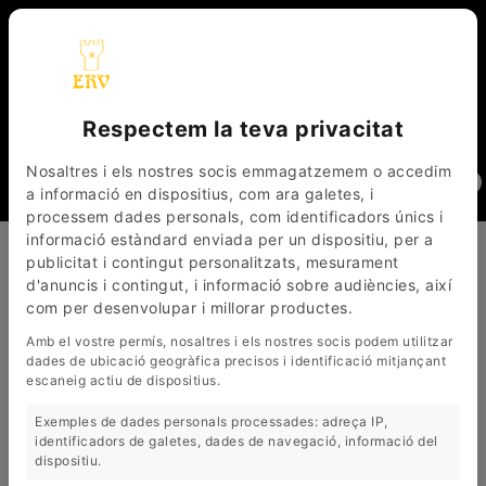
Respectem la teva privacitat
_
_
CAT
ESP
FRA
Nosaltres i els nostres socis emmagatzemem o accedim
0
a informació en dispositius, com ara galetes, i
processem dades personals, com identificadors únics i
informació estàndard enviada per un dispositiu, per a
EL ROURE VELL
PRODUCTES
TAULES DE ROURE
publicitat i contingut personalitzats, mesurament
TAULES DE CENTRE DE ROURE
TAULA DE CENTRE (MC-50)
d'anuncis i contingut, i informació sobre audiències, així
TAULA DE CENTRE (MC-50)
com per desenvolupar i millorar productes.
Amb el vostre permís, nosaltres i els nostres socis podem utilitzar
dades de ubicació geogràfica precisos i identificació mitjançant
escaneig actiu de dispositius.
Referència:
Mc-50
Exemples de dades personals processades: adreça IP,
identificadors de galetes, dades de navegació, informació del
dispositiu.