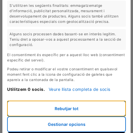
S'utilitzen les següents finalitats: emmagatzematge
d'informació, publicitat personalitzada, mesurament i
desenvolupament de productes. Alguns socis també utilitzen
característiques especials com geolocalització precisa.
Alguns socis processen dades basant-se en interès legítim.
Teniu dret a oposar-vos a aquest processament a la secció de
TAULA ROURE (T-74)
TAULA ROURE (T-77)
configuració.
2.600,00 €
1.400,00 €
El consentiment és específic per a aquest lloc web (consentiment
específic del servei).
Podeu retirar o modificar el vostre consentiment en qualsevol
moment fent clic a la icona de configuració de galetes que
apareix a la cantonada de la pantalla.
Utilitzem 0 socis.
Veure llista completa de socis
Rebutjar tot
TAULA ROURE (T-79)
TAULA ROURE (T-80)
1.900,00 €
3.800,00 €
Gestionar opcions