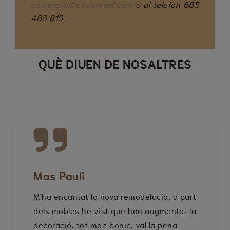
comercial@elrourevell.com
o al telèfon 685
488 810.
QUÈ DIUEN DE NOSALTRES
Mas Pauli
M'ha encantat la nova remodelació, a part
dels mobles he vist que han augmentat la
decoració, tot molt bonic, val la pena