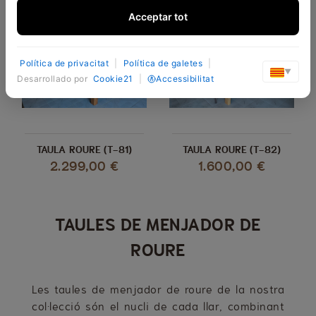
Acceptar tot
Política de privacitat
|
Política de galetes
|
▼
Desarrollado por
Cookie21
|
Accessibilitat
TAULA ROURE (T-81)
TAULA ROURE (T-82)
2.299,00 €
1.600,00 €
TAULES DE MENJADOR DE
ROURE
Les taules de menjador de roure de la nostra
col·lecció són el nucli de cada llar, combinant