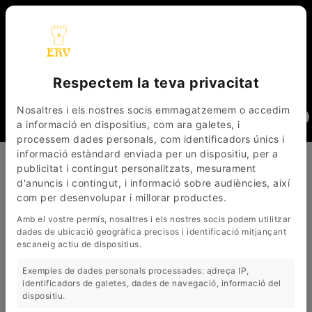
Respectem la teva privacitat
_
_
CAT
ESP
FRA
Nosaltres i els nostres socis emmagatzemem o accedim
0
a informació en dispositius, com ara galetes, i
processem dades personals, com identificadors únics i
informació estàndard enviada per un dispositiu, per a
EL ROURE VELL
PRODUCTES
TAULES DE ROURE
publicitat i contingut personalitzats, mesurament
TAULES DE MENJADOR DE ROURE
d'anuncis i contingut, i informació sobre audiències, així
TAULES DE MENJADOR DE
com per desenvolupar i millorar productes.
(
6
Articles)
ROURE
Amb el vostre permís, nosaltres i els nostres socis podem utilitzar
dades de ubicació geogràfica precisos i identificació mitjançant
escaneig actiu de dispositius.
Exemples de dades personals processades: adreça IP,
identificadors de galetes, dades de navegació, informació del
dispositiu.