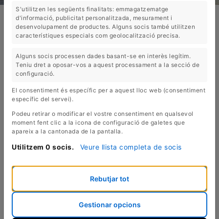
S'utilitzen les següents finalitats: emmagatzematge
d'informació, publicitat personalitzada, mesurament i
EL ROURE VELL: BOTIGA DE
desenvolupament de productes. Alguns socis també utilitzen
característiques especials com geolocalització precisa.
MOBLES DE ROURE RÚSTICS I
Alguns socis processen dades basant-se en interès legítim.
ARTESANS A LA COSTA BRAVA
Teniu dret a oposar-vos a aquest processament a la secció de
configuració.
El consentiment és específic per a aquest lloc web (consentiment
A
El
Roure Vell
som la tercera generació
específic del servei).
del negoci familiar. Estem situats a
Podeu retirar o modificar el vostre consentiment en qualsevol
Castelló d'Empúries (Costa Brava), des
moment fent clic a la icona de configuració de galetes que
apareix a la cantonada de la pantalla.
d'on oferim els nostres mobles artesans
de fusta de roure. Albert Ventós
Utilitzem 0 socis.
Veure llista completa de socis
encapçala l'empresa i la fabricació dels
mobles rústics que ens caracteritzen,
Rebutjar tot
mobles artesans que poden durar tota
una vida! Com que treballem tant per a
empreses com per a particulars, el
Gestionar opcions
nostre ventall de mobles rústics és molt