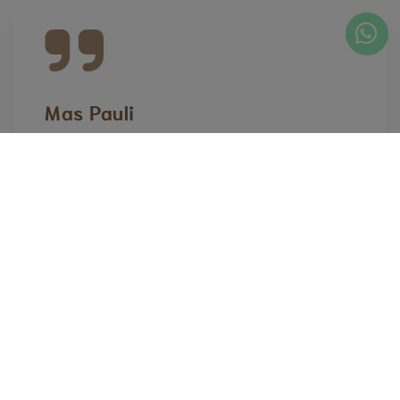
Mas Pauli
M'ha encantat la nova remodelació, a part
dels mobles he vist que han augmentat la
decoració, tot molt bonic, val la pena anar-hi.
Ferran Agramunt