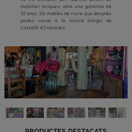
mobiliari úniques, amb una garantia de
10 anys. Els mobles de roure que després
podeu veure a la nostra botiga de
Castelló d'Empúries!
Previous
Next
PRODUCTES DESTACATS