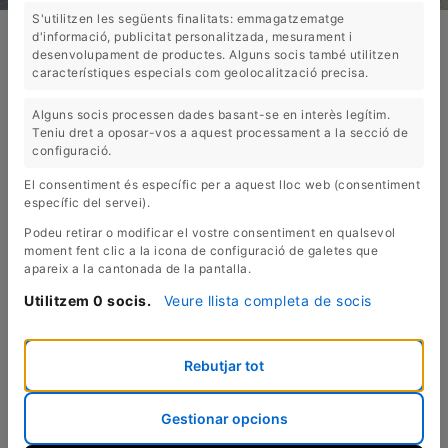
S'utilitzen les següents finalitats: emmagatzematge
d'informació, publicitat personalitzada, mesurament i
EL ROURE VELL: BOTIGA DE
desenvolupament de productes. Alguns socis també utilitzen
característiques especials com geolocalització precisa.
MOBLES DE ROURE RÚSTICS I
Alguns socis processen dades basant-se en interès legítim.
ARTESANS
Teniu dret a oposar-vos a aquest processament a la secció de
configuració.
El consentiment és específic per a aquest lloc web (consentiment
A
El Roure Vell
som una empresa familiar
específic del servei).
situada a Castelló d'Empúries (Costa
Podeu retirar o modificar el vostre consentiment en qualsevol
Brava, Alt Empordà), amb Albert Ventós,
moment fent clic a la icona de configuració de galetes que
apareix a la cantonada de la pantalla.
la tercera generació, al capdavant.
Fabriquem mobles rústics de fusta de
Utilitzem 0 socis.
Veure llista completa de socis
roure, mobles artesans exclusius que
duren tota una vida. L'experiència
Rebutjar tot
artesana transmesa de generació en
generació ens permet elaborar taules,
portes, cadires, prestageries, armaris,
Gestionar opcions
mobles de bany, bigues... Tant per a